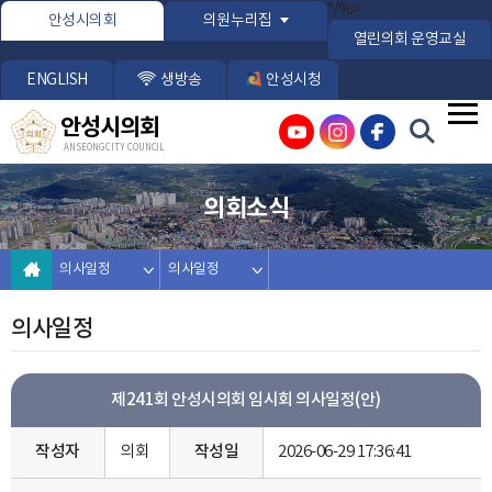
본문바로가기
*/%>
안성시의회
의원누리집
열린의회 운영교실
ENGLISH
생방송
안성시청
안성시의회
ANSEONG CITY COUNCIL
의회소식
의사일정
의사일정
의사일정
제241회 안성시의회 임시회 의사일정(안)
작성자
의회
작성일
2026-06-29 17:36:41