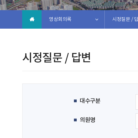
영상회의록
시정질문 / 
시정질문 / 답변
대수구분
의원명