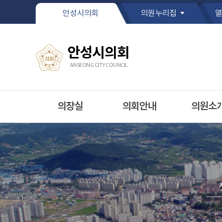
본문바로가기
안성시의회
의원누리집
열
안성시의회
ANSEONG CITY COUNCIL
의장실
의회안내
의원소