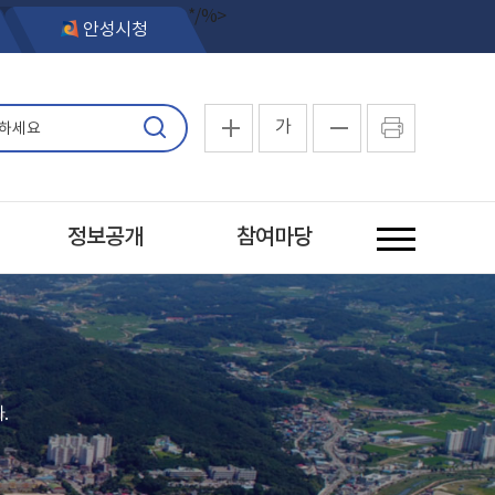
*/%>
안성시청
가
정보공개
참여마당
.