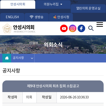
본문바로가기
*/%>
안성시의회
의원누리집
열린의회 운영교실
ENGLISH
생방송
안성시청
안성시의회
ANSEONG CITY COUNCIL
의회소식
공지사항
공지사항
제9대 안성시의회 최초 집회 소집공고
작성자
의회
작성일
2026-06-26 10:36:33