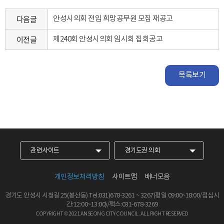
다음글
안성시의회 전입 희망공무원 모집 재공고
이전글
제240회 안성시의회 임시회 집회공고
목록보기
관련사이트
경기도권 의회
개인정보처리방침
사이트맵
배너모음
경기도 안성시 시청길 25(봉산동)
Tel:031)678-3261
~
3267
(평일 09:00~18:00/점심시
간:12:00~13:00)/팩스:031-678-3269
COPYRIGHT © 2021 ANSEONG CITY COUNCIL.
ALL RIGHT RESERVED