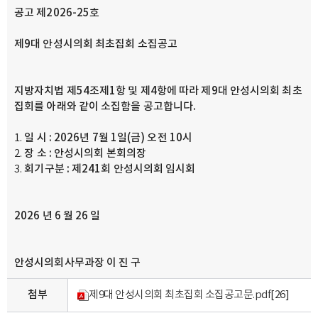
공고 제
2026-25
호
제
9
대 안성시의회 최초집회 소집공고
지방자치법 제
54
조제
1
항 및 제
4
항에 따라 제
9
대 안성시의회 최초
집회를 아래와 같이 소집함
을 공고합니다
.
일 시
: 2026
년
7
월
1
일
(
금
)
오전
10
시
장 소
:
안성시의회 본회의장
회기구분
:
제
241
회 안성시의회 임시회
2026
년
6
월
26
일
안성시의회사무과장
이 진 구
첨부
제9대 안성시의회 최초집회 소집공고문.pdf
[26]