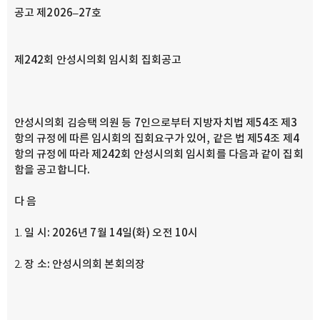
공고
제
2026
–
27
호
제
242
회 안성시의회 임시회 집회공고
안성시의회 김승택 의원 등
7
인으로부터 지방자치법
제
54
조
제
3
항의 규정에 따른 임시회의 집회요구가 있어
,
같은 법 제
54
조 제
4
항의 규정에 따라 제
242
회 안성시의회 임시회를 다음과 같이 집회
함을 공고합니다
.
다 음
일 시
: 2026
년
7
월
14
일
(
화
)
오전
10
시
장 소
:
안성시의회 본회의장