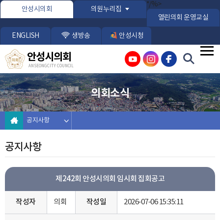
본문바로가기
*/%>
안성시의회
의원누리집
열린의회 운영교실
ENGLISH
생방송
안성시청
안성시의회
ANSEONG CITY COUNCIL
의회소식
공지사항
공지사항
제242회 안성시의회 임시회 집회공고
작성자
의회
작성일
2026-07-06 15:35:11