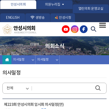
본문바로가기
*/%>
안성시의회
의원누리집
열린의회 운영교실
ENGLISH
생방송
안성시청
안성시의회
ANSEONG CITY COUNCIL
의회소식
의사일정
의사일정
의사일정
제223회 안성시의회 임시회 의사일정(안)