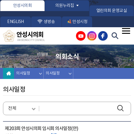
본문바로가기
*/%>
안성시의회
의원누리집
열린의회 운영교실
ENGLISH
생방송
안성시청
안성시의회
ANSEONG CITY COUNCIL
의회소식
의사일정
의사일정
의사일정
제203회 안성시의회 임시회 의사일정(안)