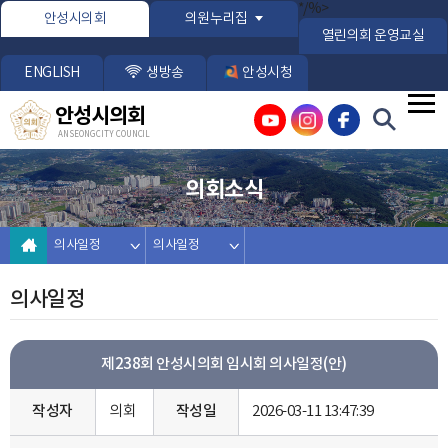
본문바로가기
*/%>
안성시의회
의원누리집
열린의회 운영교실
ENGLISH
생방송
안성시청
안성시의회
ANSEONG CITY COUNCIL
의회소식
의사일정
의사일정
의사일정
제238회 안성시의회 임시회 의사일정(안)
작성자
의회
작성일
2026-03-11 13:47:39