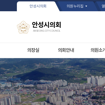
본문바로가기
안성시의회
의원누리집
열
안성시의회
ANSEONG CITY COUNCIL
의장실
의회안내
의원소