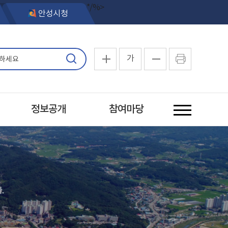
*/%>
안성시청
가
정보공개
참여마당
.