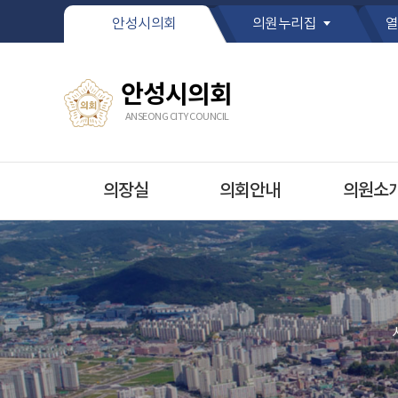
본문바로가기
안성시의회
의원누리집
열
안성시의회
ANSEONG CITY COUNCIL
의장실
의회안내
의원소