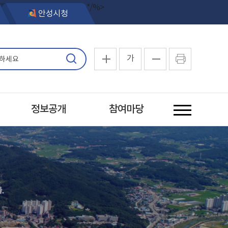
*/%>
안성시청
가
정보공개
참여마당
.