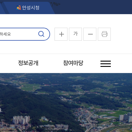
*/%>
안성시청
가
정보공개
참여마당
.