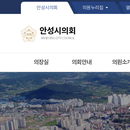
본문바로가기
안성시의회
의원누리집
열
안성시의회
ANSEONG CITY COUNCIL
의장실
의회안내
의원소