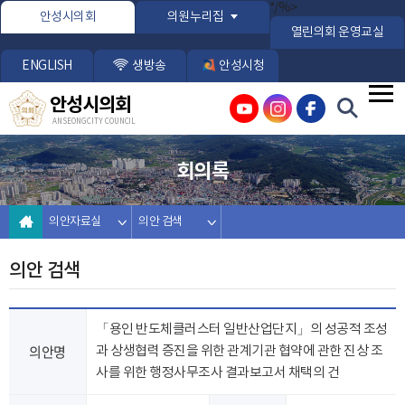
본문바로가기
*/%>
안성시의회
의원누리집
열린의회 운영교실
ENGLISH
생방송
안성시청
안성시의회
ANSEONG CITY COUNCIL
회의록
의안자료실
의안 검색
의안 검색
「용인 반도체클러스터 일반산업단지」의 성공적 조성
의안명
과 상생협력 증진을 위한 관계기관 협약에 관한 진상 조
사를 위한 행정사무조사 결과보고서 채택의 건