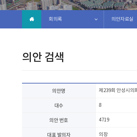
회의록
의안자료실
의안 검색
의안명
제239회 안성시의
대수
8
의안 번호
4719
대표 발의자
의장