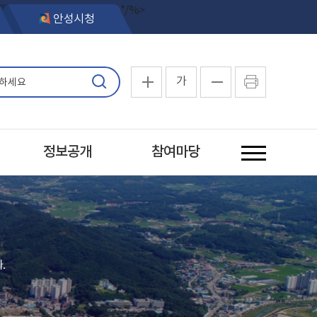
*/%>
안성시청
가
정보공개
참여마당
.