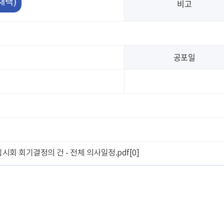
채택)
비고
공포일
회 임시회 회기결정의 건 - 전체 의사일정.pdf
[0]