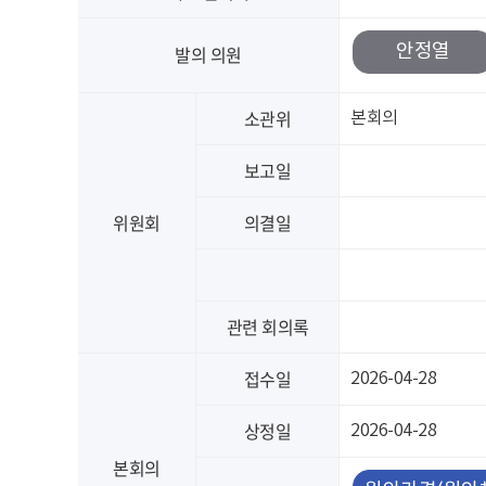
안정열
발의 의원
소관위
본회의
보고일
위원회
의결일
관련 회의록
접수일
2026-04-28
상정일
2026-04-28
본회의