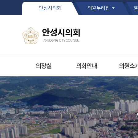
본문바로가기
안성시의회
의원누리집
열
안성시의회
ANSEONG CITY COUNCIL
의장실
의회안내
의원소