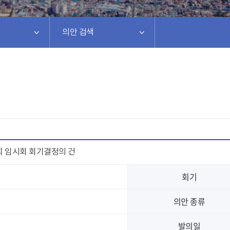
의안 검색
회 임시회 회기결정의 건
회기
의안 종류
발의일