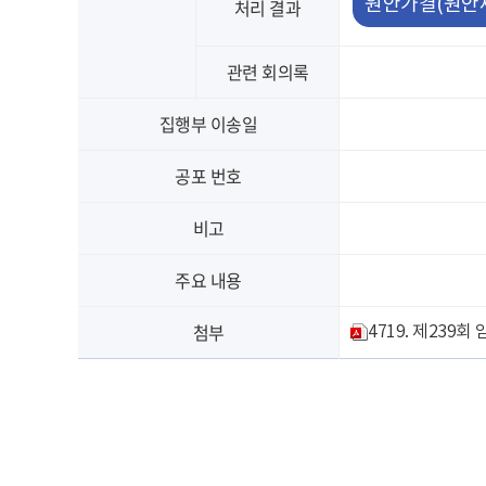
원안가결(원안
처리 결과
관련 회의록
집행부 이송일
공포 번호
비고
주요 내용
첨부
4719. 제239