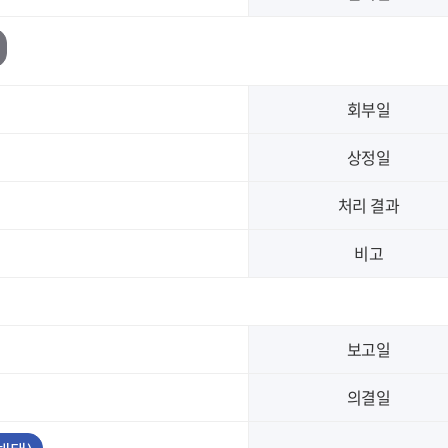
회부일
상정일
처리 결과
비고
보고일
의결일