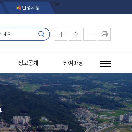
*/%>
안성시청
가
정보공개
참여마당
.