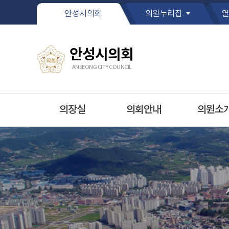
본문바로가기
안성시의회
의원누리집
열
안성시의회
ANSEONG CITY COUNCIL
의장실
의회안내
의원소