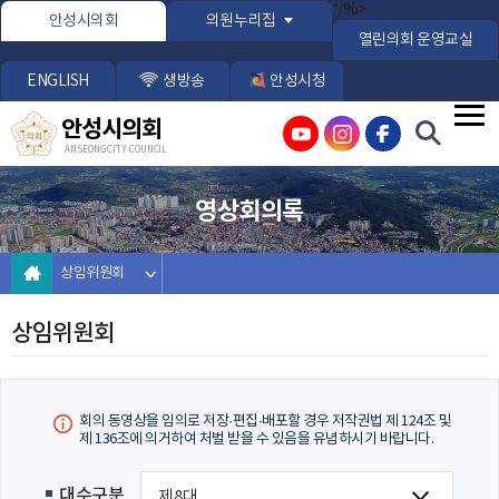
본문바로가기
*/%>
안성시의회
의원누리집
열린의회 운영교실
ENGLISH
생방송
안성시청
안성시의회
ANSEONG CITY COUNCIL
영상회의록
상임위원회
상임위원회
회의 동영상을 임의로 저장·편집·배포할 경우 저작권법 제 124조 및
제 136조에 의거하여 처벌 받을 수 있음을 유념하시기 바랍니다.
대수구분