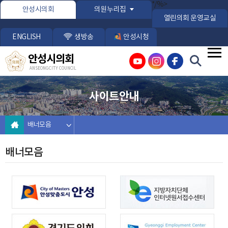
본문바로가기
*/%>
안성시의회
의원누리집
열린의회 운영교실
ENGLISH
생방송
안성시청
안성시의회
ANSEONG CITY COUNCIL
사이트안내
배너모음
배너모음