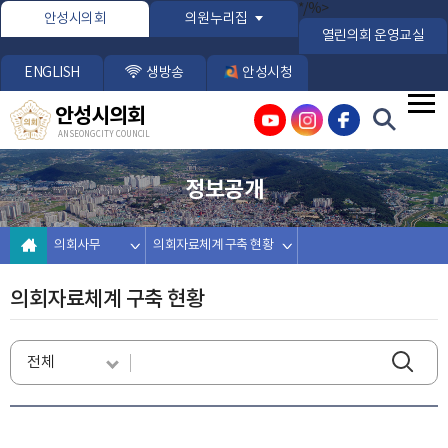
본문바로가기
*/%>
안성시의회
의원누리집
열린의회 운영교실
ENGLISH
생방송
안성시청
안성시의회
ANSEONG CITY COUNCIL
정보공개
의회사무
의회자료체계 구축 현황
의회자료체계 구축 현황