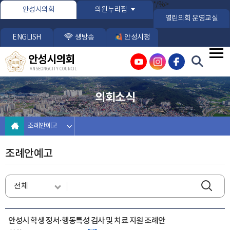
본문바로가기
*/%>
안성시의회
의원누리집
열린의회 운영교실
ENGLISH
생방송
안성시청
안성시의회
ANSEONG CITY COUNCIL
의회소식
조례안예고
조례안예고
안성시 학생 정서·행동특성 검사 및 치료 지원 조례안