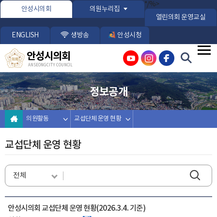
본문바로가기
*/%>
안성시의회
의원누리집
열린의회 운영교실
ENGLISH
생방송
안성시청
안성시의회
ANSEONG CITY COUNCIL
정보공개
의원활동
교섭단체 운영 현황
교섭단체 운영 현황
안성시의회 교섭단체 운영 현황(2026.3.4. 기준)