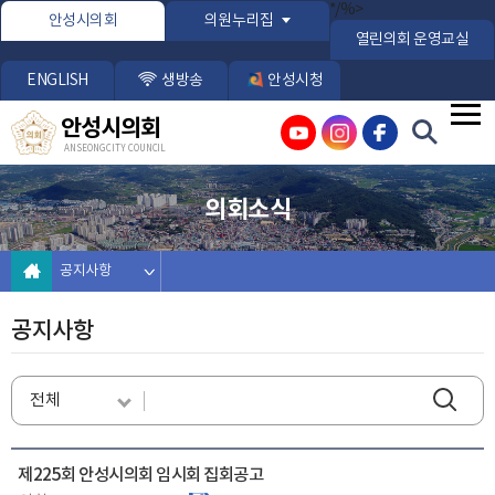
본문바로가기
*/%>
안성시의회
의원누리집
열린의회 운영교실
ENGLISH
생방송
안성시청
안성시의회
ANSEONG CITY COUNCIL
의회소식
공지사항
공지사항
제225회 안성시의회 임시회 집회공고