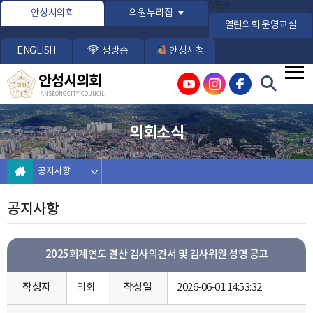
본문바로가기
*/%>
안성시의회
의원누리집
열린의회 운영교실
ENGLISH
생방송
안성시청
안성시의회
ANSEONG CITY COUNCIL
의회소식
공지사항
공지사항
2025회계연도 결산 검사의견서 및 검사위원 성명 공고
작성자
의회
작성일
2026-06-01 14:53:32