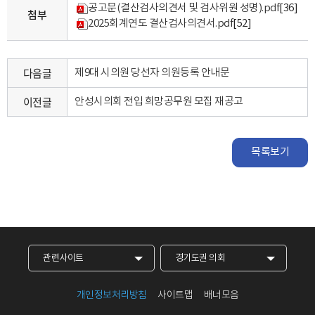
공고문(결산검사의견서 및 검사위원 성명).pdf
[36]
첨부
2025회계연도 결산검사의견서.pdf
[52]
다음글
제9대 시의원 당선자 의원등록 안내문
이전글
안성시의회 전입 희망공무원 모집 재공고
목록보기
관련사이트
경기도권 의회
개인정보처리방침
사이트맵
배너모음