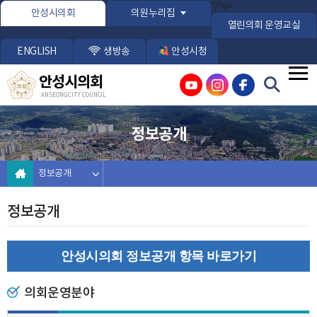
본문바로가기
*/%>
안성시의회
의원누리집
열린의회 운영교실
ENGLISH
생방송
안성시청
안성시의회
ANSEONG CITY COUNCIL
정보공개
정보공개
정보공개
안성시의회 정보공개 항목 바로가기
의회운영분야