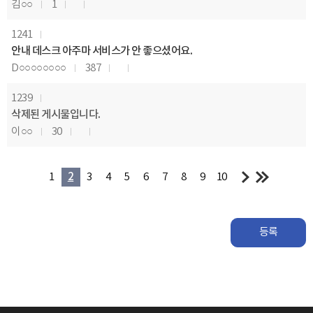
김○○
1
1241
안내 데스크 아주마 서비스가 안 좋으셨어요.
D○○○○○○○○
387
1239
삭제된 게시물입니다.
이○○
30
1
2
3
4
5
6
7
8
9
10
등록