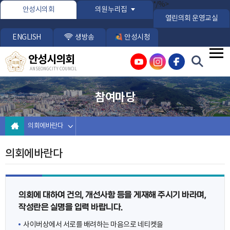
본문바로가기
*/%>
안성시의회
의원누리집
열린의회 운영교실
ENGLISH
생방송
안성시청
안성시의회
ANSEONG CITY COUNCIL
참여마당
의회에바란다
의회에바란다
의회에 대하여 건의, 개선사항 등을 게재해 주시기 바라며,
작성란은 실명을 입력 바랍니다.
사이버상에서 서로를 배려하는 마음으로 네티켓을