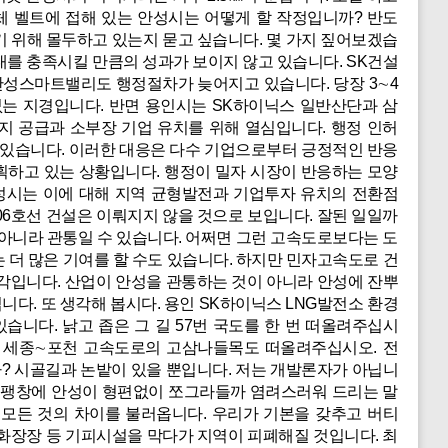
체 벨트에 접해 있는 안성시는 어떻게 할 작정입니까? 반도
기 위해 몰두하고 있는지 묻고 싶습니다. 몇 가지 짚어보겠습
대를 충족시킬 만큼의 성과가 보이지 않고 있습니다. SK건설
안성스마트밸리도 행정절차가 늦어지고 있습니다. 당장 3∼4
없는 지경입니다. 반면 용인시는 SK하이닉스 일반산단과 삼
지 공급과 소부장 기업 유치를 위해 열심입니다. 행정 인허
고 있습니다. 이러한 대응은 다수 기업으로부터 긍정적인 반응
획하고 있는 상황입니다. 행정이 밀자 시장이 반응하는 모양
성시는 이에 대해 지역 균형발전과 기업투자 유치의 전환점
06호선 건설은 이뤄지지 않을 것으로 보입니다. 잘된 일일까
아니라 관통일 수 있습니다. 어쩌면 그런 고속도로보다는 도
 더 많은 기여를 할 수도 있습니다. 하지만 민자고속도로 건
생각입니다. 산업이 안성을 관통하는 것이 아니라 안성에 잔뿌
다. 또 생각해 봅시다. 용인 SK하이닉스 LNG발전소 환경
니다. 낡고 좁은 그 길 57번 국도를 한 번 떠올려주십시
. 세종∼포천 고속도로의 고삼나들목도 떠올려주십시오. 전
? 시골길과 논밭이 있을 뿐입니다. 저는 개발론자가 아닙니
한 팽창에 안성이 형편없이 쪼그라들까 염려스러워 드리는 말
이는 모든 것의 차이를 불러옵니다. 우리가 기본을 갖추고 버티
 화장장 등 기피시설을 막다가 지역이 피폐해질 것입니다. 최