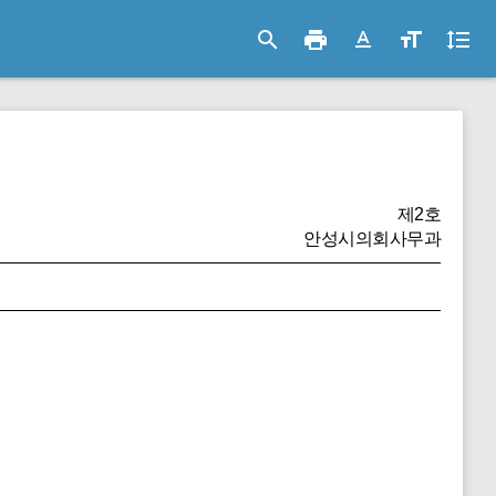
search
print
text_format
format_size
format_line_spacing
제2호
안성시의회사무과