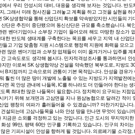
점에서 우리 안성시의 대비, 대응을 생각해 보자는 것입니다. 반도
지, 그래서 미래 청사진을 그려놓고 계획을 하고 그것을 실현을 하
21년 SK상생협약을 통해 산업단지 확보를 약속받았지만 시민들의 기
 산단은 추진이 중단됐으며 동신산단은 규모를 축소했습니다. 북
관련 벤더기업이나 소부장 기업이 들어오려 해도 마땅한 장소가 
대한 반도체 생태계를 구축한다는 목표를 세우고 지역 내 산업단
을 만들고 기업 맞춤형 지원 시스템으로 행정력 지원에 화력을 모으
관련 많은 벤더기업과 소부장 업체들이 이미 옮겨가거나 입주를 계
성 간 고속도로도 생각해 봅시다. 민자적격성조사를 통과하면서 안
 하지만 이로써 SK 상생협약상 건설을 약속했던 북부도로, 지방도 3
서 B지점까지 고속으로의 관통이 기본 목적입니다. 안성을 경유가 
워 훨씬 더 많은 땅이 개발에 노출될 수 있는 지방도가 지역발전에는
다면 꼭 안성 관내에 나들목, IC를 하나라도 더 만들어야 한다는 
있도록 최대한 많은 나들목이 필요합니다. 정치력이 요구되는 지점입니
키기 위해 보개면과 고삼면을 지나 원삼농협으로 달려간 적이 있습
도체산업 팽창의 여파가 흘러들어올 수 있겠습니까? 마찬가지입니다
 건설되는데 고삼나들목을 나와 안성 땅을 만나면 무엇이 있습니까
라 지금은 소외를 걱정하고 있는 것입니다. 인근 도시의 무지막지
, 화성 99만, 평택 60만 인구를 기록하고 있습니다. 인구의 차
 많은 기피시설이 안성을 향하게 될 것입니다. 의료폐기물 소각장,