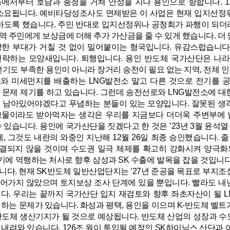
에서부터 호남과 충청을 거쳐 안성을 지나 용인으로 향합니다. 11
이 소요됩니다. 예비타당성조사도 면제받은 이 사업은 현재 입지선
하도록 했습니다. 주민 반대로 입지선정위나 공청회가 파행이 되더
역 주민에게 보상금에 더해 추가 가산금을 줄 수 있게 했습니다. 더 
장한 부대가 거칠 것 없이 밀어붙이는 형국입니다. 유감스럽습니다
전락하는 모양새입니다. 퇴행입니다. 용인 반도체 국가산단은 나라
 전기도 부족한 용인이 아니라 장거리 송전이 필요 없는 지역, 전체 
와 미세먼지를 배출하는 LNG발전소 말고 다른 것으로 전기를 
 문제 제기를 하고 있습니다. 그런데 송전선로와 LNG발전소에 대
 남아있어야겠다고 푸념하는 분들이 있는 모양입니다. 잘못된 생
고물이라도 받아먹자는 생각은 우리를 지금보다 더더욱 주변부에 남
 있습니다. 용인에 국가산단을 짓겠다고 한 것은 ’23년 3월 윤석
에, 그것도 내란의 와중인 지난해 12월 26일 최종 승인했습니다. 
해결되지 않을 것이며 수도권 일극 체제를 확고히 강화시켜 양극화
에 역행하는 처사로 향후 삼성과 SK 수출에 발목을 잡을 것입니다.
니다. 현재 SK반도체 일반산업단지는 ’27년 준공을 목표로 부지조
어가지 않았으며 토지보상 조사 단계에 있을 뿐입니다. 빨라도 내
다. 우리는 끝까지 국가산단 입지 재검토와 향후 좌초자산이 될 L
 하는 문제가 있습니다. 화성과 평택, 용인을 이으며 K-반도체 벨트
반도체 생산기지가 될 것으로 예상됩니다. 반도체 산업의 성장과 수
내려와 있습니다. 126조 원이 투입될 예정인 SK하이닉스 산단과 