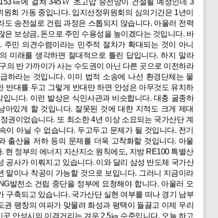
53㎞에 걸쳐 345㎸ 초고압 송전망이 건설될 예정인데 3
정위원회 가동 중입니다. 입지선정위원회의 심의기간은 1년이
라도 송전설로 건립 과정은 스톱되지 않습니다. 아울러 전력
많은 보상금, 돈으로 주민 수용성을 높이겠다는 것입니다. 바
. 주민 의견수렴이라는 민주적 절차가 확대되는 것이 아니
의 미래를 생각하면 절대적으로 틀린 답입니다. 하지 말라
인구의 반 가까이가 사는 수도권이 아닌 다른 곳으로 이전하라
공급하라는 것입니다. 이미 법적 소송에 나선 환경단체는 물
한 반대를 두고 그렇게 반대만 하면 안성은 아무것도 유치하
각입니다. 이런 발상은 식민사관과 비슷합니다. 대충 굴종하
아있게 할 것입니다. 잘못된 것에 대한 지적도 크게 제대
열 정권이었습니다. 또 최소한 4년 이상 소요되는 국가산단 계
졸속이 아닐 수 없습니다. 두고두고 문제가 될 것입니다. 전기
와 출산율 저하 등의 문제를 더욱 고착화할 것입니다. 아울
 현 정부의 에너지 지산지소 원칙에도, 지방 RE100 특별산
성 공사가 이뤄지고 있습니다. 이와 달리 삼성 반도체 국가산
년 말이나 착공이 가능할 것으로 보입니다. 그러니 지금이라
NG발전소 건립 중단을 정부에 요청해야 합니다. 아울러 오
가 구축되고 있습니다. 국가산단 실현 여부를 떠나 경기 남부
도권 팽창의 여파가 맞물려 화성과 평택이 들끓고 이제 우리
이곳 안성시의 이격거리는 겨우 2.5㎞ 수준입니다. 오늘 하고