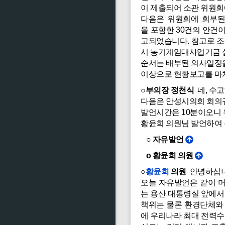
이 제출되어 소관 위원
다음은 위원회에 회부
을 포함한 30건의 안건
고되었습니다. 참고로 
시 농기계임대사업기금 설
순서는 배부된 의사일정
이상으로 현황보고를 마
○부의장 정천식
네, 수
다음은 안성시의회 회의규
발언시간은 10분이오니
황윤희 의원님 발언하여 
○ 자유발언
o 황윤희 의원
○
황윤희
의원
안녕하십니
오늘 자유발언은 같이 머
는 용산 대통령실 앞에서
책위는 물론 환경단체와 
에 우리나라 최대 전력수