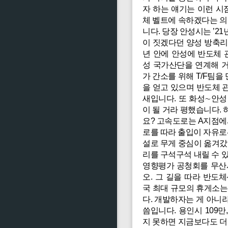
자 하는 얘기는 이런 시
체 벨트에 속하겠다는 의
니다. 당장 안성시는 ’
이 짓겠다던 양성 방축리
년 안에 안성에 반도체 
성 국가산단을 연계해 거
가 간소를 위해 T/F팀
을 얻고 있으며 반도체 
새입니다. 또 화성∼안
이 될 거라 평했습니다.
요? 고속도로는 A지점에
로를 따라 출입이 자유로
설로 무게 중심이 옮겨갔
리를 구석구석 내릴 수 
영향평가 공청회를 무산시
오. 그 길을 따라 반
국 최대 규모의 휴게소는
다. 개발하자는 게 아니
씀입니다. 용인시 109만
지 못하면 지금보다도 더