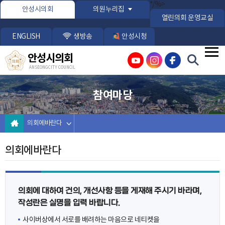
본문바로가기
*/%>
안성시의회
의원누리집
열린의회 운영교실
ENGLISH
생방송
안성시청
안성시의회
ANSEONG CITY COUNCIL
참여마당
의회에바란다
의회에바란다
의회에 대하여 건의, 개선사항 등을 게재해 주시기 바라며,
작성란은 실명을 입력 바랍니다.
사이버상에서 서로를 배려하는 마음으로 네티켓을