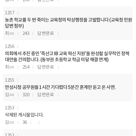
1257
농촌 학교를 두 번 죽이는 교육청의 탁상행정을 고발합니다 (교육청 민원
답변 첨부)
최○○
243
답변완료
1256
의회에서 추진 중인 '죽산고 IB 교육 혁신 지원'을 완성할 실무적인 정책
대안을 건의합니다. (동부권 초등학교 학급 미달 해결 연계)
최○○
254
답변완료
1255
안성시청 공무원을 1시간 기다렸다 5분간 훈계만 듣고 온 사연.
김○○
320
답변완료
1253
삭제된 게시물입니다.
김○○
36
1252