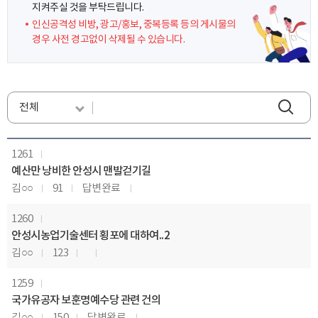
지켜주실 것을 부탁드립니다.
인신공격성 비방, 광고/홍보, 중복등록 등의 게시물의
경우 사전 경고없이 삭제될 수 있습니다.
1261
예산만 낭비한 안성시 맨발걷기길
김○○
91
답변완료
1260
안성시농업기술센터 횡포에 대하여..2
김○○
123
1259
국가유공자 보훈명예수당 관련 건의
김○○
150
답변완료