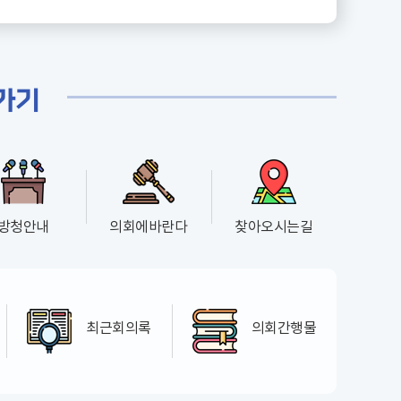
가기
방청안내
의회에바란다
찾아오시는길
최근
회의록
의회
간행물