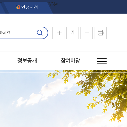
*/%>
안성시청
가
정보공개
참여마당