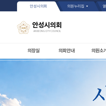
본문바로가기
안성시의회
의원누리집
열
안성시의회
ANSEONG CITY COUNCIL
의장실
의회안내
의원소