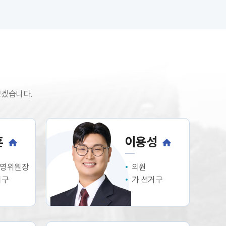
보겠습니다.
훈
이용성
영위원장
의원
거구
가 선거구