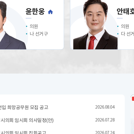
윤한웅
안태
의원
의원
나 선거구
다 선
전입 희망공무원 모집 공고
2026.08.04
성시의회 임시회 의사일정(안)
2026.07.28
성시의회 임시회 집회공고
2026.07.24