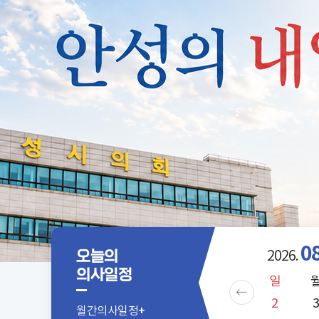
08
오늘의
2026.
의사일정
월
화
수
목
금
토
일
27
28
29
30
31
1
2
월
간
의
사
일
정
+