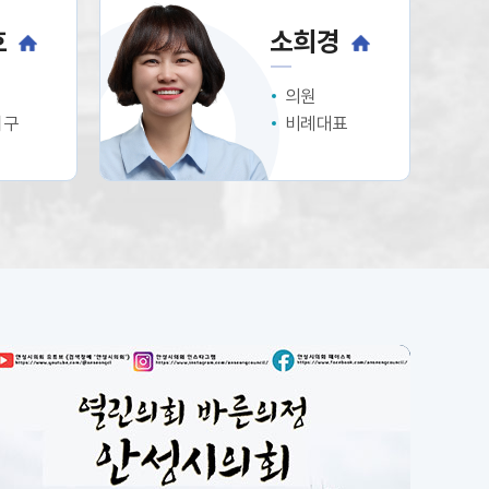
호
소희경
의원
거구
비례대표