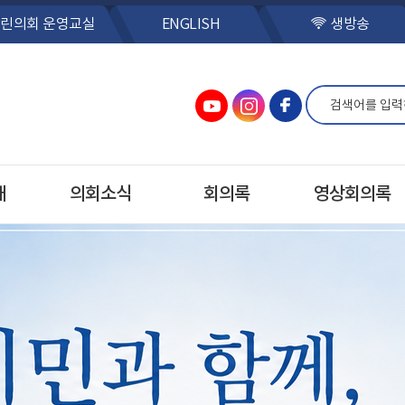
린의회 운영교실
ENGLISH
생방송
개
의회소식
회의록
영상회의록