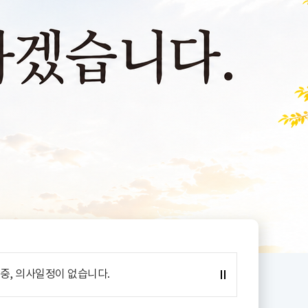
화
수
목
금
토
중, 의사일정이 없습니다.
11
12
13
14
15