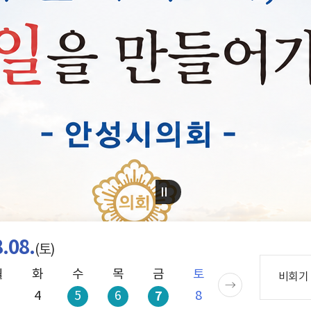
.08.
(토)
월
화
수
목
금
토
일
월
비회기 
3
4
5
6
7
8
9
10