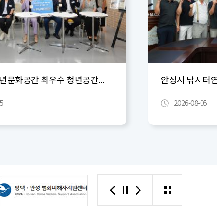
안성시 청소년문화공간 최우수 청년공간 선정 현판 제막
안성시 낚시터
05
2026-08-05