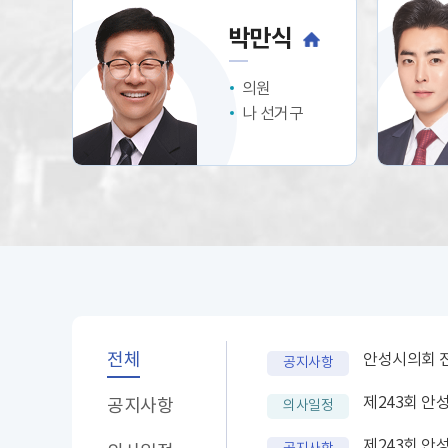
박만식
의원
나 선거구
전체
안성시의회 
공지사항
제243회 안
공지
사항
의사일정
제243회 안