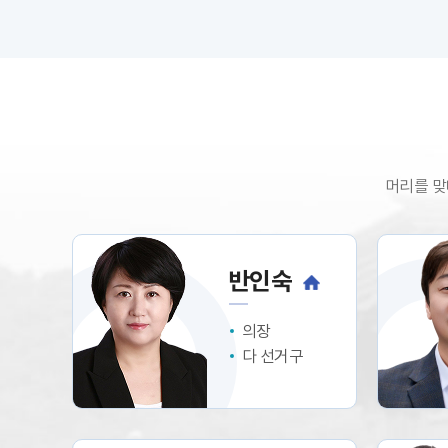
머리를 맞
반인숙
의장
다 선거구